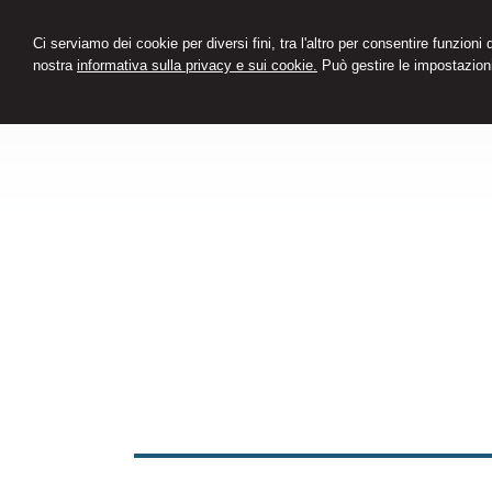
Ci serviamo dei cookie per diversi fini, tra l'altro per consentire funzioni
nostra
informativa sulla privacy e sui cookie.
Può gestire le impostazioni